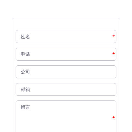
*
*
*