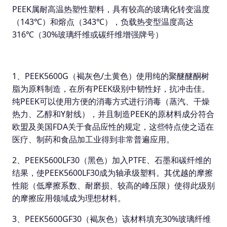
PEEK属耐高温热塑性塑料，具有较高的玻璃化转变温度
（143℃）和熔点（343℃），负载热变型温度高达
316℃（30%玻璃纤维或碳纤维增强牌号）
1、PEEK5600G（褐灰色/土黄色）使用纯的聚醚醚酮树
脂为原料制造，在所有PEEK级别中韧性好，抗冲击佳。
纯PEEK可以使用方便的消毒方式进行消毒（蒸汽、干燥
热力、乙醇和Y射线），并且制造PEEK的原材料成分符合
欧盟及美国FDA关于食品应性的规定，这些特点使之适在
医疗、制药和食品加工业得到非常普遍应用。
2、PEEK5600LF30（黑色）加入PTFE、石墨和碳纤维的
结果，使PEEK5600LF30成为轴承级塑料。其优越的摩擦
性能（低摩擦系数、耐磨损、较高的峰压限）使得此级别
的摩擦应用领域成为理想材料。
3、PEEK5600GF30（褐灰色）该材料填充30%玻璃纤维