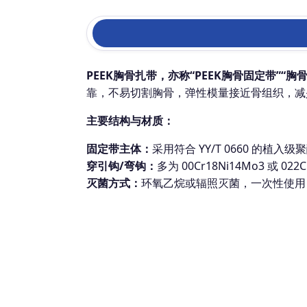
PEEK胸骨扎带，亦称“PEEK胸骨固定带”“胸
靠，不易切割胸骨，弹性模量接近骨组织，减少
主要结构与材质：
固定带主体：
采用符合 YY/T 0660 的
穿引钩/弯钩：
多为 00Cr18Ni14Mo3 或
灭菌方式：
环氧乙烷或辐照灭菌，一次性使用，有