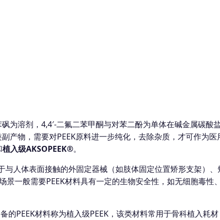
苯砜为溶剂，4,4′-二氟二苯甲酮与对苯二酚为单体在碱金属碳
类副产物，需要对PEEK原料进一步纯化，去除杂质，才可作为医
和
植入级
AKSOPEEK®
。
用于与人体表面接触的外固定器械（如肢体固定位置矫形支架）、
场景一般需要PEEK材料具有一定的生物安全性，如无细胞毒性
制备的PEEK材料称为植入级PEEK，该类材料常用于骨科植入