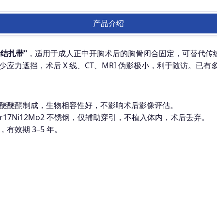
产品介绍
骨结扎带”
，适用于成人正中开胸术后的胸骨闭合固定，可替代传
应力遮挡，术后 X 线、CT、MRI 伪影极小，利于随访。已有
植入级聚醚醚酮制成，生物相容性好，不影响术后影像评估。
 022Cr17Ni12Mo2 不锈钢，仅辅助穿引，不植入体内，术后丢弃。
效期 3–5 年。