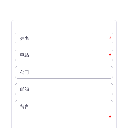
*
*
*