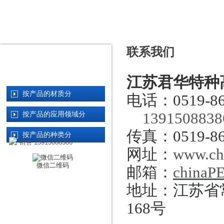
联系我们
君华产品分类
PRODUCTS
江苏君华特种
按产品的材质分
电话：
0519-8
1391508
按产品的应用领域分
传真：
0519-8
按产品的种类分
销售 13915088386
网址：
www.ch
产品搜索
微信二维码
邮箱：
chinaP
地址：江苏省
168号