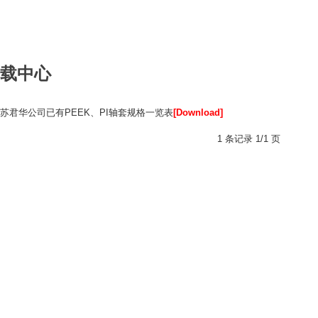
载中心
江苏君华公司已有PEEK、PI轴套规格一览表
[Download]
1 条记录 1/1 页