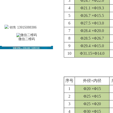
3
Φ24.7 ×Φ22.0
4
Φ21.1 ×Φ19.3
5
Φ26.7 ×Φ15.5
6
Φ27.5 ×Φ13.0
销售 13915088386
7
Φ28.4 ×Φ20.0
8
Φ28.5 ×Φ26.7
微信二维码
9
Φ29.4 ×Φ15.0
10
Φ31.15×Φ14.0
序号
外径×内径
1
Φ20 ×Φ15
2
Φ25 ×Φ15
3
Φ25 ×Φ20
4
Φ30 ×Φ15