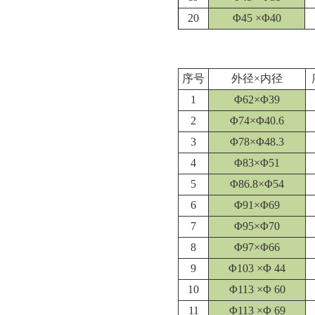
20
Φ45 ×Φ40
序号
外径×内径
1
Φ62×Φ39
2
Φ74×Φ40.6
3
Φ78×Φ48.3
4
Φ83×Φ51
5
Φ86.8×Φ54
6
Φ91×Φ69
7
Φ95×Φ70
8
Φ97×Φ66
9
Φ103 ×Φ 44
10
Φ113 ×Φ 60
11
Φ113 ×Φ 69